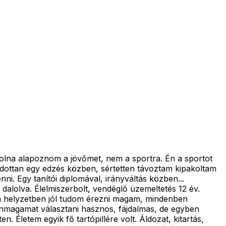
 volna alapoznom a jövőmet, nem a sportra. Én a sportot
alódottan egy edzés közben, sértetten távoztam kipakoltam
. Egy tanítói diplomával, irányváltás közben...
dalolva. Élelmiszerbolt, vendéglő üzemeltetés 12 év.
en helyzetben jól tudom érezni magam, mindenben
 önmagamat választani hasznos, fájdalmas, de egyben
 Életem egyik fő tartópillére volt. Áldozat, kitartás,