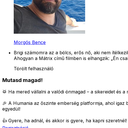
Morgós Bence
Brigi számomra az a bölcs, erős nő, aki nem ítélkez
Ahogyan a Mátrix című filmben is elhangzik: „Én cs
Törölt felhasználó
Mutasd magad!
🥁 Ha mered vállalni a valódi önmagad – a sikereidet és a m
🎉 A Humania az őszinte emberség platformja, ahol igaz 
egyedül!
👍 Gyere, ha adnál, és akkor is gyere, ha kapni szeretnél
Regisztráció