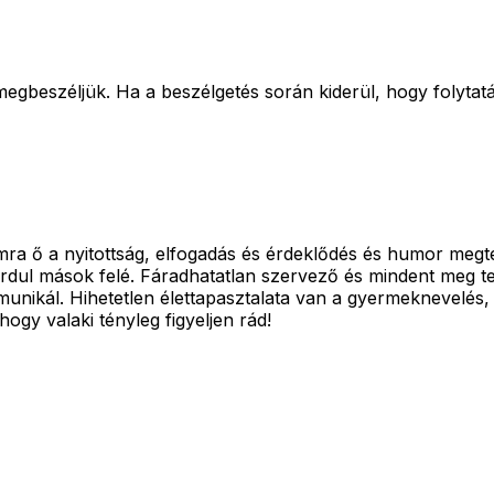
gbeszéljük. Ha a beszélgetés során kiderül, hogy folytatásér
mra ő a nyitottság, elfogadás és érdeklődés és humor megtes
ordul mások felé. Fáradhatatlan szervező és mindent meg te
ikál. Hihetetlen élettapasztalata van a gyermeknevelés, k
hogy valaki tényleg figyeljen rád!