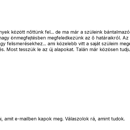
ények között nőttünk fel... de ma már a szüleink bántalmazó
nagy önmegfejtésben megfeledkezünk az ő határaikról. Az én 
gy felismerésekhez... ami közelebb vitt a saját szüleim megé
s. Most tesszük le az új alapokat. Talán már közösen tudj
amit e-mailben kapok meg. Válaszolok rá, amint tudok.