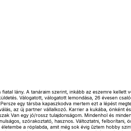
iatal lány. A tanáraim szerint, inkább az eszemre kellett
t küldetés. Válogatott, válogatott lemondása, 26 évesen cs
Persze egy társba kapaszkodva mertem ezt a lépést megtenni
lás, az új partner vállalkozó. Karrier a kukába, önként és 
űszak Van egy jó/rossz tulajdonságom. Mindenhol és mind
nulságos, szórakoztató, hasznos. Változtatni, felborítani,
életembe a röplabda, amit még sok évig űztem hobby szinten.