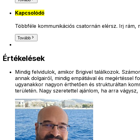
Kapcsolódó
Többféle kommunikációs csatornán elérsz. Irj rám, me
Tovább
Értékelések
Mindig felvidulok, amikor Brigivel találkozok. Számo
annak dolgairól, mindig empátiával és megértéssel f
ugyanakkor nagyon érthetően és strukturáltan kommun
területén. Nagy szeretettel ajánlom, ha arra vágysz, 