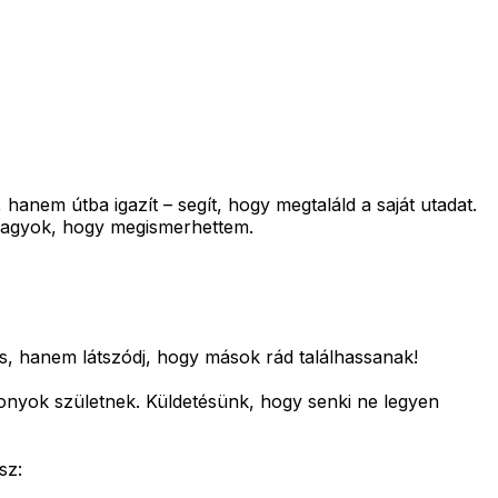
anem útba igazít – segít, hogy megtaláld a saját utadat.
s vagyok, hogy megismerhettem.
s, hanem látszódj, hogy mások rád találhassanak!
zonyok születnek.
Küldetésünk, hogy senki ne legyen
sz: