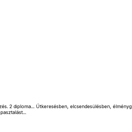
tözés. 2 diploma... Útkeresésben, elcsendesülésben, élmény
pasztalást...