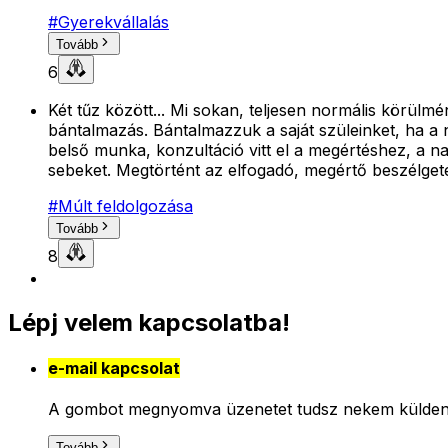
#
Gyerekvállalás
Tovább
6
Két tűz között... Mi sokan, teljesen normális körülm
bántalmazás. Bántalmazzuk a saját szüleinket, ha a 
belső munka, konzultáció vitt el a megértéshez, a na
sebeket. Megtörtént az elfogadó, megértő beszélgeté
#
Múlt feldolgozása
Tovább
8
Lépj velem kapcsolatba!
e-mail kapcsolat
A gombot megnyomva üzenetet tudsz nekem küldeni, 
Tovább