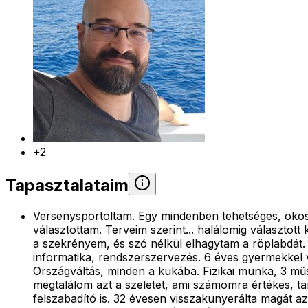
+2
Tapasztalataim
Versenysportoltam. Egy mindenben tehetséges, okos f
választottam. Terveim szerint... halálomig választot
a szekrényem, és szó nélkül elhagytam a röplabdát. 
informatika, rendszerszervezés. 6 éves gyermekkel vá
Országváltás, minden a kukába. Fizikai munka, 3 m
megtalálom azt a szeletet, ami számomra értékes, ta
felszabadító is. 32 évesen visszakunyerálta magát az 