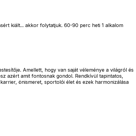
t kiált... akkor folytatjuk. 60-90 perc heti 1 alkalom
tesítője. Amellett, hogy van saját véleménye a világról és
sz azért amit fontosnak gondol. Rendkívül tapintatos,
arrier, önismeret, sportolói élet és ezek harmonizálása