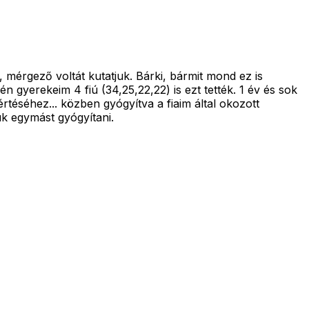
, mérgező voltát kutatjuk. Bárki, bármit mond ez is
gyerekeim 4 fiú (34,25,22,22) is ezt tették. 1 év és sok
rtéséhez... közben gyógyítva a fiaim által okozott
uk egymást gyógyítani.