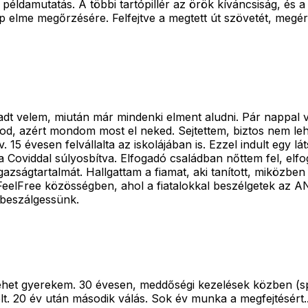
példamutatás. A többi tartópillér az örök kíváncsiság, és 
p elme megőrzésére. Felfejtve a megtett út szövetét, megé
 velem, miután már mindenki elment aludni. Pár nappal volt
tudod, azért mondom most el neked. Sejtettem, biztos ne
v. 15 évesen felvállalta az iskolájában is. Ezzel indult egy
 a Coviddal súlyosbítva. Elfogadó családban nőttem fel, elf
ságtartalmát. Hallgattam a fiamat, aki tanított, miközben 
FeelFree közösségben, ahol a fiatalokkal beszélgetek az A
..beszálgessünk.
het gyerekem. 30 évesen, meddőségi kezelések közben (spo
. 20 év után második válás. Sok év munka a megfejtésért...h