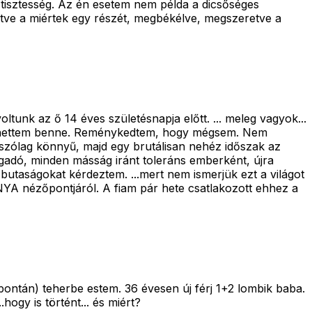
a tisztesség. Az én esetem nem példa a dicsőséges
rtve a miértek egy részét, megbékélve, megszeretve a
unk az ő 14 éves születésnapja előtt. ... meleg vagyok...
m lehettem benne. Reménykedtem, hogy mégsem. Nem
 látszólag könnyű, majd egy brutálisan nehéz időszak az
ogadó, minden másság iránt toleráns emberként, újra
butaságokat kérdeztem. ...mert nem ismerjük ezt a világot
NYA nézőpontjáról. A fiam pár hete csatlakozott ehhez a
ntán) teherbe estem. 36 évesen új férj 1+2 lombik baba.
ogy is történt... és miért?