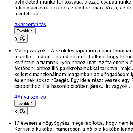
befektetett munka fontossága, alázat, csapatmunka, 
felemelkedésre, inkább az életben maradásra, az ép
megtett utat.
#
Karrierváltás
Tovább
3
Meleg vagyok... A születésnapomon a fiam fennmaradt
mondta... tudom... mondtam én... tudtam, hogy te 
kívántam a fiamnak ilyen nehéz utat. Azóta eltelt 9 é
életében, ehhez illő pánikrohamokkal tarkítva, majd
kellett dimenzionálnom magamban az elfogadásom igaz
és ennek sokszínűségét. Egy ideje részt veszek egy 
csoporthoz. Ha hasonló cipőben jársz... itt vagyok .
#
Anya szerep
Tovább
3
17 évesen a nőgyógyász megállapította, hogy nem le
Karrier a kukába, hamarosan a nő is a kukába landolt