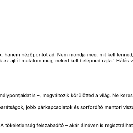
ik, hanem nézőpontot ad. Nem mondja meg, mit kell tenned, h
ak az ajtót mutatom meg, neked kell belépned rajta.” Hálá
élypontjaidat is –, megváltozik körülötted a világ.
Ne keres
barátságok, jobb párkapcsolatok és sorfordító mentori vis
!
A tökéletlenség felszabadító – akár álnéven is regisztrálhat