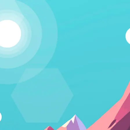
Kapcsolódj!
A Humania rendszerbe Google felhasználói fiókkal lehet
belépni. Fontos számunkra, hogy létező emberek
vegyenek a közösségünkben részt, és ezért nem lehet
csak úgy, tetszőleges e-mail címmel regisztrálni.
Belépés Google fiókkal