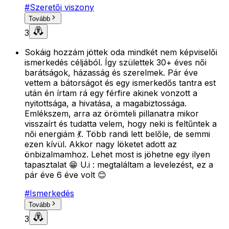
#
Szeretői viszony
Tovább
3
Sokáig hozzám jöttek oda mindkét nem képviselői
ismerkedés céljából. Így születtek 30+ éves női
barátságok, házasság és szerelmek. Pár éve
vettem a bátorságot és egy ismerkedős tantra est
után én írtam rá egy férfire akinek vonzott a
nyitottsága, a hivatása, a magabiztossága.
Emlékszem, arra az örömteli pillanatra mikor
visszaírt és tudatta velem, hogy neki is feltűntek a
női energiám 💃. Több randi lett belőle, de semmi
ezen kívül. Akkor nagy löketet adott az
önbizalmamhoz. Lehet most is jöhetne egy ilyen
tapasztalat 😁 U.i : megtaláltam a levelezést, ez a
pár éve 6 éve volt 😊
#
Ismerkedés
Tovább
3