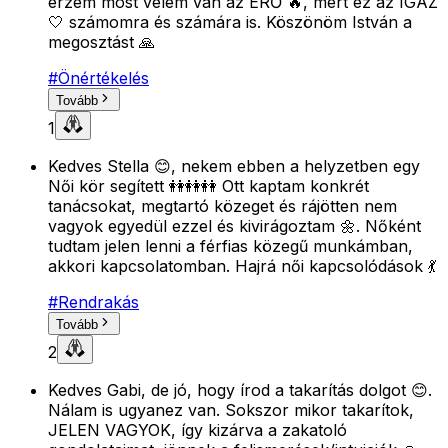
érzem most velem van az ERŐ 🔥, mert ez az IGAZ
🤍 számomra és számára is. Köszönöm István a
megosztást 🙏
#
Önértékelés
Tovább
1
Kedves Stella 😊, nekem ebben a helyzetben egy
Női kör segített 👭👭👭 Ott kaptam konkrét
tanácsokat, megtartó közeget és rájötten nem
vagyok egyedül ezzel és kivirágoztam 🌼. Nőként
tudtam jelen lenni a férfias közegű munkámban,
akkori kapcsolatomban. Hajrá női kapcsolódások 💃
#
Rendrakás
Tovább
2
Kedves Gabi, de jó, hogy írod a takarítás dolgot 😊.
Nálam is ugyanez van. Sokszor mikor takarítok,
JELEN VAGYOK, így kizárva a zakatoló