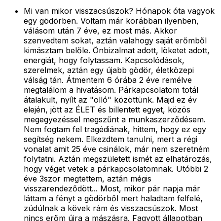
Mi van mikor visszacsúszok? Hónapok óta vagyok
egy gödörben. Voltam már korábban ilyenben,
válásom után 7 éve, ez most más. Akkor
szenvedtem sokat, aztán valahogy saját erőmből
kimásztam belőle. Önbizalmat adott, löketet adott,
energiát, hogy folytassam. Kapcsolódások,
szerelmek, aztán egy újabb gödör, életközepi
válság tán. Átmentem 6 órába 2 éve remélve
megtalálom a hivatásom. Párkapcsolatom totál
átalakult, nyílt az "olló" közöttünk. Majd ez év
elején, jött az ÉLET és billentett egyet, közös
megegyezéssel megszűnt a munkaszerződésem.
Nem fogtam fel tragédiának, hittem, hogy ez egy
segítség nekem. Elkezdtem tanulni, mert a régi
vonalat amit 25 éve csinálok, már nem szeretném
folytatni. Aztán megszületett ismét az elhatározás,
hogy véget vetek a párkapcsolatomnak. Utóbbi 2
éve 3szor megtettem, aztán mégis
visszarendeződött... Most, mikor pár napja már
láttam a fényt a gödörből mert haladtam felfelé,
zúdúlnak a kövek rám és visszacsúszok. Most
nincs erőm újra a mászásra. Fagyott állapotban