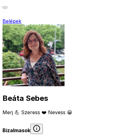
Belépek
Beáta Sebes
Merj 💪 Szeress ❤️ Nevess 😀
Bizalmasok