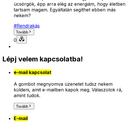
ücsörgök, épp arra elég az energiám, hogy életben
tartsam magam. Egyáltalán segíthet ebben más
nekem?
#
Rendrakás
Tovább
0
Lépj velem kapcsolatba!
e-mail kapcsolat
A gombot megnyomva üzenetet tudsz nekem
küldeni, amit e-mailben kapok meg. Válaszolok rá,
amint tudok.
Tovább
E-mail