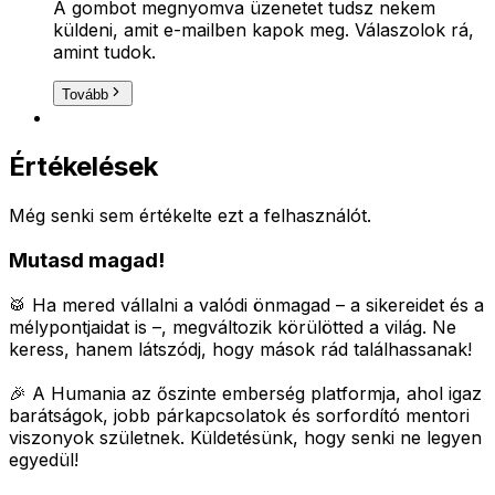
A gombot megnyomva üzenetet tudsz nekem
küldeni, amit e-mailben kapok meg. Válaszolok rá,
amint tudok.
Tovább
Értékelések
Még senki sem értékelte ezt a felhasználót.
Mutasd magad!
🥁 Ha mered vállalni a valódi önmagad – a sikereidet és a
mélypontjaidat is –, megváltozik körülötted a világ.
Ne
keress, hanem látszódj, hogy mások rád találhassanak!
🎉 A Humania az őszinte emberség platformja, ahol igaz
barátságok, jobb párkapcsolatok és sorfordító mentori
viszonyok születnek.
Küldetésünk, hogy senki ne legyen
egyedül!