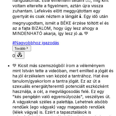
hangulatomat. Este elmentem sétálni 🚶‍♀️, míg kint
voltam elterelte a figyelmem, aztán újra vissza
zuhantam. Lefekvés előtt meggyújtottam egy
gyertyát és csak néztem a lángját 🕯. Egy idő után
megnyugodtam, ismét a BÉKE érzése töltött el és
az a fajta BIZALOM, hogy úgy lesz ahogy a
MINDENHATÓ akarja, így lesz jó 🙏 💚
#
Nagyobbhoz igazodás
Tovább
0
💚 Kicsit más szemszögből írom a véleményem
mint István tette a videóban, mert említed a jógát és
ha jól érzékelem van közöd a tantrához. Hat éve
tanulom/gyakorlom a tantra jógát. Ez az út a
szexuális energiát/teremtő potenciált eszközként
használja, a cél, a megvilágosodás felé. Ez egy
"kés pengéjén való egyensúlyozás", veszélyes út.
A vágyaknak széles a palettája. Lehetnek alsóbb
rendűek (ego vágyak) vagy magasabb rendűek
(lélek vágyai) is. Ezért a tapasztalások is