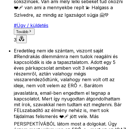
sokszínűek. Van ami mély lelki sebeket tud okozni
❤️‍🩹 van ami a mennyekbe repít 💫 Halgass a
Szívedre, az mindig az Igazságot súgja 🤗💚
#
Ügy / küldetés
Tovább
3
Eredetileg nem ide szántam, viszont saját
#Rendrakás dilemmámra nem tudok reagálni és
kapcsolódik is ide a tapasztalatom. Adott egy 5
éves párkapcsolat amiben volt 3 elengedés
részemről, aztán valahogy mégis
visszarendeződtünk, valahogy nem volt ott az
ideje, nem volt velem az ERŐ ⚡️. Barátom
javaslatára, email-ben engedtem el tegnap a
kapcsolatot. Mert így nyugodtan átgondolhattam
mit írok, szavakkal nem tudtam ezt megtenni. Bár
FELszabadító az élmény nehéz is, mert sok
fájdalmas felismerés ❤️‍🩹 jött vele. Más
PERSPEKTÍVÁBÓL látom most a dolgokat. Úgy