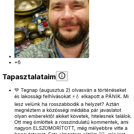
+6
Tapasztalataim
💚 Tegnap (augusztus 2) olvasván a történéseket
és lakossági felhívásokat ⚡️💧 elkapott a PÁNIK. Mi
lesz velünk ha rosszabbodik a helyzet? Aztán
megnéztem a közösségi médiába pár javaslatot
olyan emberektől akiket követek, hitelesnek találok.
Ott meg ömlöttek a rosszindulatú kommentek, ami
nagyon ELSZOMORÍTOTT, még mélyebbre vitte a