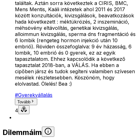
találtak. Aztán sorra következtek a CIRIS, BMC,
Mens Mentis, Kaáli intézetek ahol 2011 és 2017
között konzultációk, kivizsgálások, beavatkozások
hada következett : méktükrözés, 2 inszemináció,
méhsövény eltávolítás, genetikai kivizsgálás,
alloimmun kivizsgálás, sperma dns fragmentáció és
6 lombik (rengeteg hormon injekció után 10
embrió). Röviden összefoglalva: 9 év házasság, 6
lombik, 10 embrió és 0 gyerek, ez az egyik
tapasztalatom. Ehhez kapcsolódik a következő
tapasztalat 2018-ban, a VÁLÁS. Ha ebben a
cipőben jársz és tudok segíteni valamiben szívesen
mesélek részletesebben. Köszönöm, hogy
elolvastad. Ölelés! Bea :)
#
Gyerekvállalás
Tovább
4
Dilemmáim