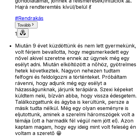
gondolataimat, jönnek a felismerések/intuiciók 🙏.
Hajrá rendteremtés kívül/belül 💃
#
Rendrakás
Tovább
1
Miután 9 évet küzdöttünk és nem lett gyermekünk,
volt férjem bevallotta, hogy megismerkedett egy
nővel akivel szeretne ennek az ügynek még egy
esélyt adni. Miután elköltözött a nőhöz, gyötrelmes
hetek következtek. Nagyon nehezen tudtam
felfogni és feldolgozni a történteket. Próbáltam
rávenni, hogy adjunk még egy esélyt a
házasságunknak, járjunk terápiára. Szexi képeket
küldtem neki, bízván abba, hogy vissza édesgetem.
Találkozgattunk és ágyba is kerültünk, persze a
másik tudta nélkül. Még egy olyan eseményre is
eljutottunk, aminek a szerelmi háromszögek volt a
témája (ott a harmadik fél végül nem jött el). Azon
kaptam magam, hogy egy ideig mint volt feleség én
voltam a szerető 😁