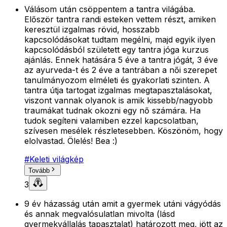
Válásom után csöppentem a tantra világába.
Először tantra randi esteken vettem részt, amiken
keresztül izgalmas rövid, hosszabb
kapcsolódásokat tudtam megélni, majd egyik ilyen
kapcsolódásból született egy tantra jóga kurzus
ajánlás. Ennek hatására 5 éve a tantra jógát, 3 éve
az ayurveda-t és 2 éve a tantrában a női szerepet
tanulmányozom elméleti és gyakorlati szinten. A
tantra útja tartogat izgalmas megtapasztalásokat,
viszont vannak olyanok is amik kissebb/nagyobb
traumákat tudnak okozni egy nő számára. Ha
tudok segíteni valamiben ezzel kapcsolatban,
szívesen mesélek részletesebben. Köszönöm, hogy
elolvastad. Ölelés! Bea :)
#
Keleti világkép
Tovább
3
9 év házasság után amit a gyermek utáni vágyódás
és annak megvalósulatlan mivolta (lásd
gyermekvállalás tapasztalat) határozott meg, jött az