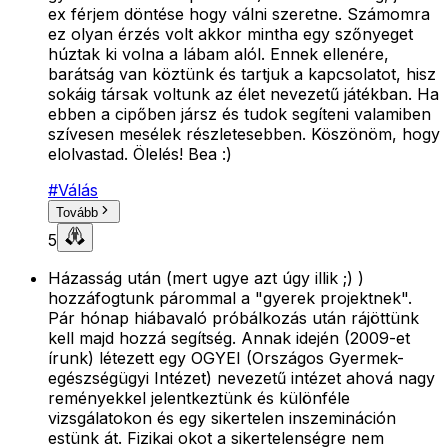
ex férjem döntése hogy válni szeretne. Számomra
ez olyan érzés volt akkor mintha egy szőnyeget
húztak ki volna a lábam alól. Ennek ellenére,
barátság van köztünk és tartjuk a kapcsolatot, hisz
sokáig társak voltunk az élet nevezetű játékban. Ha
ebben a cipőben jársz és tudok segíteni valamiben
szívesen mesélek részletesebben. Köszönöm, hogy
elolvastad. Ölelés! Bea :)
#
Válás
Tovább
5
Házasság után (mert ugye azt úgy illik ;) )
hozzáfogtunk párommal a "gyerek projektnek".
Pár hónap hiábavaló próbálkozás után rájöttünk
kell majd hozzá segítség. Annak idején (2009-et
írunk) létezett egy OGYEI (Országos Gyermek-
egészségügyi Intézet) nevezetű intézet ahová nagy
reményekkel jelentkeztünk és különféle
vizsgálatokon és egy sikertelen inszemináción
estünk át. Fizikai okot a sikertelenségre nem