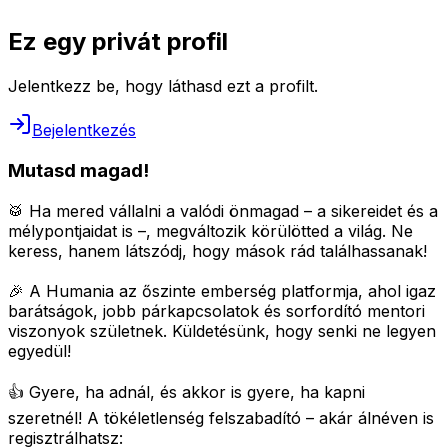
Ez egy privát profil
Jelentkezz be, hogy láthasd ezt a profilt.
Bejelentkezés
Mutasd magad!
🥁 Ha mered vállalni a valódi önmagad – a sikereidet és a
mélypontjaidat is –, megváltozik körülötted a világ.
Ne
keress, hanem látszódj, hogy mások rád találhassanak!
🎉 A Humania az őszinte emberség platformja, ahol igaz
barátságok, jobb párkapcsolatok és sorfordító mentori
viszonyok születnek.
Küldetésünk, hogy senki ne legyen
egyedül!
👍 Gyere, ha adnál, és akkor is gyere, ha kapni
szeretnél!
A tökéletlenség felszabadító – akár álnéven is
regisztrálhatsz: