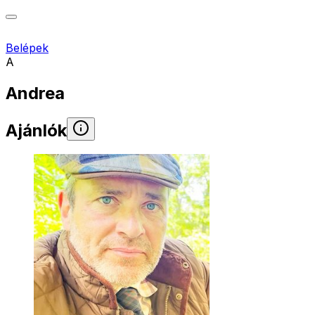
Belépek
A
Andrea
Ajánlók