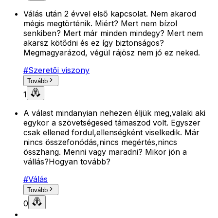
Válás után 2 évvel első kapcsolat. Nem akarod
mégis megtörténik. Miért? Mert nem bízol
senkiben? Mert már minden mindegy? Mert nem
akarsz kötődni és ez így biztonságos?
Megmagyarázod, végül rájösz nem jó ez neked.
#
Szeretői viszony
Tovább
1
A válast mindanyian nehezen éljük meg,valaki aki
egykor a szövetségesed támaszod volt. Egyszer
csak ellened fordul,ellenségként viselkedik. Már
nincs összefonódás,nincs megértés,nincs
összhang. Menni vagy maradni? Mikor jön a
vállás?Hogyan tovább?
#
Válás
Tovább
0