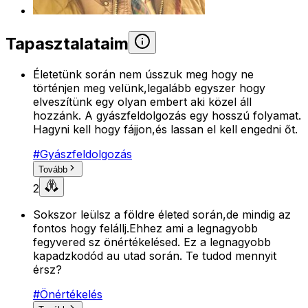
Tapasztalataim
Életetünk során nem ússzuk meg hogy ne
történjen meg velünk,legalább egyszer hogy
elveszítünk egy olyan embert aki közel áll
hozzánk. A gyászfeldolgozás egy hosszú folyamat.
Hagyni kell hogy fájjon,és lassan el kell engedni őt.
#
Gyászfeldolgozás
Tovább
2
Sokszor leülsz a földre életed során,de mindig az
fontos hogy felállj.Ehhez ami a legnagyobb
fegyvered sz önértékelésed. Ez a legnagyobb
kapadzkodód au utad során. Te tudod mennyit
érsz?
#
Önértékelés