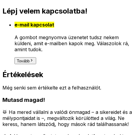
Lépj velem kapcsolatba!
e-mail kapcsolat
A gombot megnyomva üzenetet tudsz nekem
küldeni, amit e-mailben kapok meg. Válaszolok rá,
amint tudok.
Tovább
Értékelések
Még senki sem értékelte ezt a felhasználót.
Mutasd magad!
🥁 Ha mered vállalni a valódi önmagad – a sikereidet és a
mélypontjaidat is –, megváltozik körülötted a világ.
Ne
keress, hanem látszódj, hogy mások rád találhassanak!