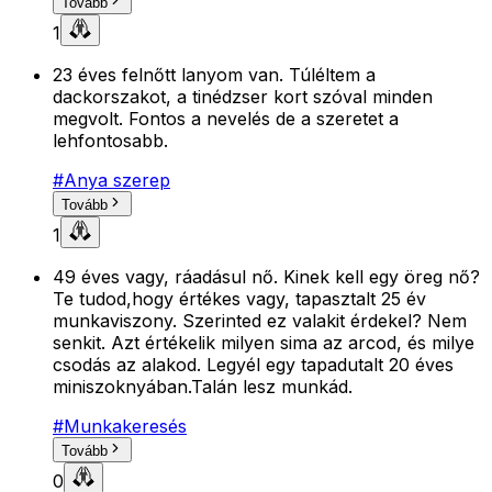
Tovább
1
23 éves felnőtt lanyom van. Túléltem a
dackorszakot, a tinédzser kort szóval minden
megvolt. Fontos a nevelés de a szeretet a
lehfontosabb.
#
Anya szerep
Tovább
1
49 éves vagy, ráadásul nő. Kinek kell egy öreg nő?
Te tudod,hogy értékes vagy, tapasztalt 25 év
munkaviszony. Szerinted ez valakit érdekel? Nem
senkit. Azt értékelik milyen sima az arcod, és milye
csodás az alakod. Legyél egy tapadutalt 20 éves
miniszoknyában.Talán lesz munkád.
#
Munkakeresés
Tovább
0