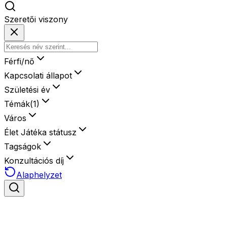
Szeretői viszony
Férfi/nő
Kapcsolati állapot
Születési év
Témák
(
1
)
Város
Élet Játéka státusz
Tagságok
Konzultációs díj
Alaphelyzet