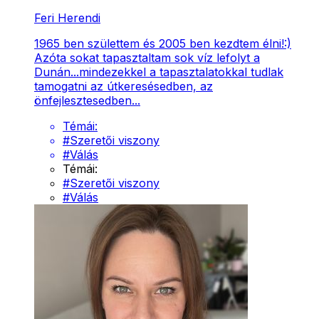
Feri Herendi
1965 ben születtem és 2005 ben kezdtem élni!:)
Azóta sokat tapasztaltam sok víz lefolyt a
Dunán...mindezekkel a tapasztalatokkal tudlak
tamogatni az útkeresésedben, az
önfejlesztesedben...
Témái:
#
Szeretői viszony
#
Válás
Témái:
#
Szeretői viszony
#
Válás