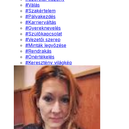
#
Válás
#
Szakértelem
#
Pályakezdés
#
Karrierváltás
#
Gyereknevelés
#
Szülőkapcsolat
#
Vezetői szerep
#
Minták legyőzése
#
Rendrakás
#
Önértékelés
#
Keresztény világkép