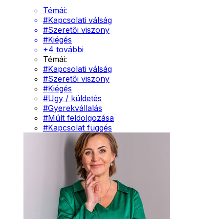
Témái:
#
Kapcsolati válság
#
Szeretői viszony
#
Kiégés
+
4
további
Témái:
#
Kapcsolati válság
#
Szeretői viszony
#
Kiégés
#
Ügy / küldetés
#
Gyerekvállalás
#
Múlt feldolgozása
#
Kapcsolat függés