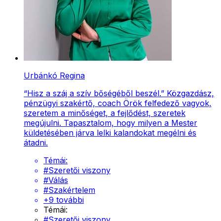
Urbánkó Regina
“Hisz a száj a szív bőségéből beszél.” Közgazdász,
pénzügyi szakértő, coach Örök felfedező vagyok,
szeretem a minőséget, a fejlődést, szeretek
megújulni. Tapasztalom, hogy milyen a Mester
küldetésében járva lelki kalandokat megélni és
átadni.
Témái:
#
Szeretői viszony
#
Válás
#
Szakértelem
+
9
további
Témái:
#
Szeretői viszony