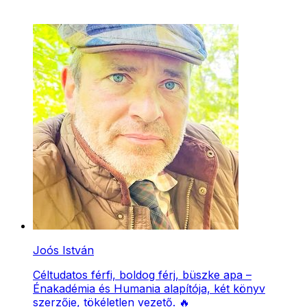
Joós István
Céltudatos férfi, boldog férj, büszke apa –
Énakadémia és Humania alapítója, két könyv
szerzője, tökéletlen vezető. 🔥