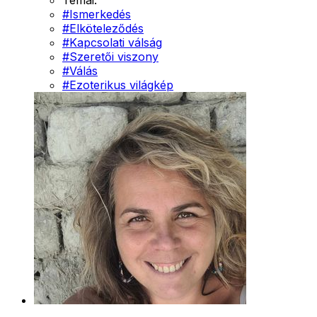
Témái:
#
Ismerkedés
#
Elköteleződés
#
Kapcsolati válság
#
Szeretői viszony
#
Válás
#
Ezoterikus világkép