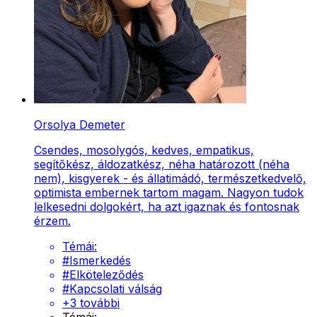
Orsolya Demeter
Csendes, mosolygós, kedves, empatikus,
segítőkész, áldozatkész, néha határozott (néha
nem), kisgyerek - és állatimádó, természetkedvelő,
optimista embernek tartom magam. Nagyon tudok
lelkesedni dolgokért, ha azt igaznak és fontosnak
érzem.
Témái:
#
Ismerkedés
#
Elköteleződés
#
Kapcsolati válság
+
3
további