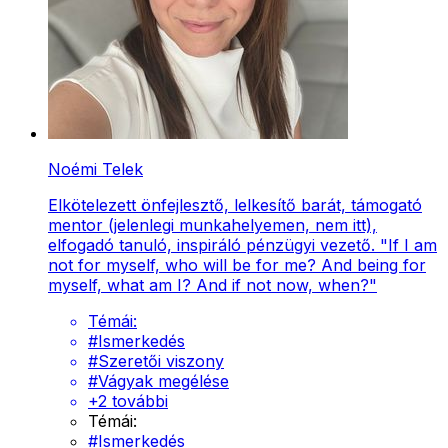
Noémi Telek
Elkötelezett önfejlesztő, lelkesítő barát, támogató
mentor (jelenlegi munkahelyemen, nem itt),
elfogadó tanuló, inspiráló pénzügyi vezető. "If I am
not for myself, who will be for me? And being for
myself, what am I? And if not now, when?"
Témái:
#
Ismerkedés
#
Szeretői viszony
#
Vágyak megélése
+
2
további
Témái:
#
Ismerkedés