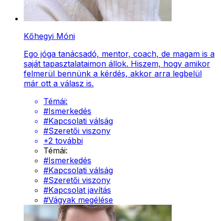
Kőhegyi Móni
Ego jóga tanácsadó, mentor, coach, de magam is a
saját tapasztalataimon állok. Hiszem, hogy amikor
felmerül bennünk a kérdés, akkor arra legbelül
már ott a válasz is.
Témái:
#
Ismerkedés
#
Kapcsolati válság
#
Szeretői viszony
+
2
további
Témái:
#
Ismerkedés
#
Kapcsolati válság
#
Szeretői viszony
#
Kapcsolat javítás
#
Vágyak megélése