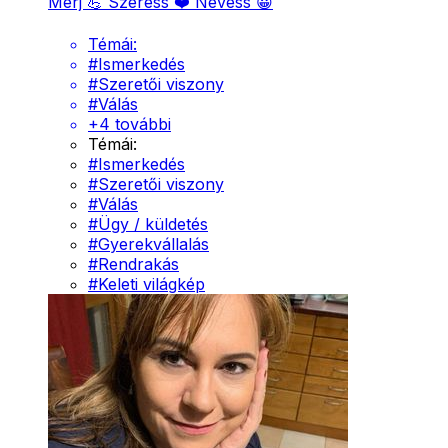
Merj 💪 Szeress ❤️ Nevess 😀
Témái:
#
Ismerkedés
#
Szeretői viszony
#
Válás
+
4
további
Témái:
#
Ismerkedés
#
Szeretői viszony
#
Válás
#
Ügy / küldetés
#
Gyerekvállalás
#
Rendrakás
#
Keleti világkép