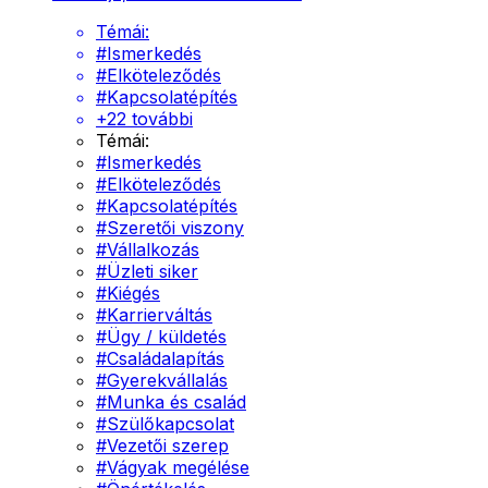
Témái:
#
Ismerkedés
#
Elköteleződés
#
Kapcsolatépítés
+
22
további
Témái:
#
Ismerkedés
#
Elköteleződés
#
Kapcsolatépítés
#
Szeretői viszony
#
Vállalkozás
#
Üzleti siker
#
Kiégés
#
Karrierváltás
#
Ügy / küldetés
#
Családalapítás
#
Gyerekvállalás
#
Munka és család
#
Szülőkapcsolat
#
Vezetői szerep
#
Vágyak megélése