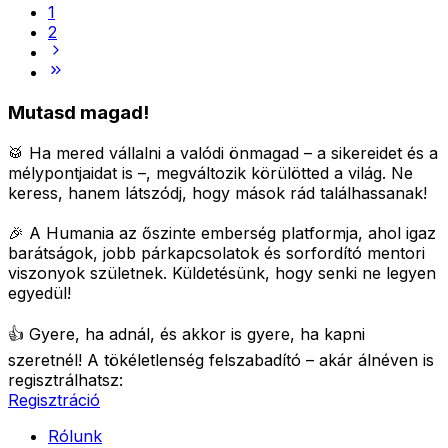
1
2
Mutasd magad!
🥁 Ha mered vállalni a valódi önmagad – a sikereidet és a
mélypontjaidat is –, megváltozik körülötted a világ.
Ne
keress, hanem látszódj, hogy mások rád találhassanak!
🎉 A Humania az őszinte emberség platformja, ahol igaz
barátságok, jobb párkapcsolatok és sorfordító mentori
viszonyok születnek.
Küldetésünk, hogy senki ne legyen
egyedül!
👍 Gyere, ha adnál, és akkor is gyere, ha kapni
szeretnél!
A tökéletlenség felszabadító – akár álnéven is
regisztrálhatsz:
Regisztráció
Rólunk