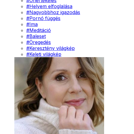
#
Önértékelés
#
Helyem elfoglalása
#
Nagyobbhoz igazodás
#
Pornó függés
#
Ima
#
Meditáció
#
Baleset
#
Öregedés
#
Keresztény világkép
#
Keleti világkép