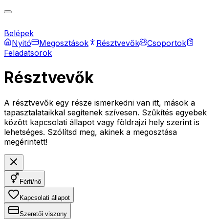
Belépek
Nyitó
Megosztások
Résztvevők
Csoportok
Feladatsorok
Résztvevők
A résztvevők egy része ismerkedni van itt, mások a
tapasztalataikkal segítenek szívesen. Szűkítés egyebek
között kapcsolati állapot vagy földrajzi hely szerint is
lehetséges. Szólítsd meg, akinek a megosztása
megérintett!
Férfi/nő
Kapcsolati állapot
Szeretői viszony