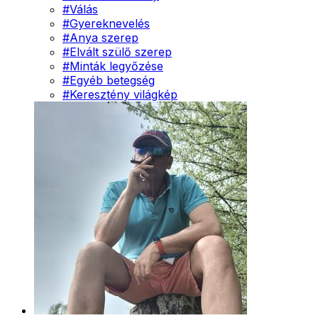
#
Válás
#
Gyereknevelés
#
Anya szerep
#
Elvált szülő szerep
#
Minták legyőzése
#
Egyéb betegség
#
Keresztény világkép