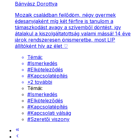
Bányász Dorottya
Mozaik családban fejlődöm, négy gyermek
édesanyjaként míg két férfire is tanulom a
támaszkodást avagy a szívemből döntést, igy
átalakul a kiszolgáltatottság valami mássá! 14 éve
járok rendszeresen önismeretbe, most LIP
állítóként hív az élet ♡
Témái:
#
Ismerkedés
#
Elköteleződés
#
Kapcsolatépítés
+
2
további
Témái:
#
Ismerkedés
#
Elköteleződés
#
Kapcsolatépítés
#
Kapcsolati válság
#
Szeretői viszony