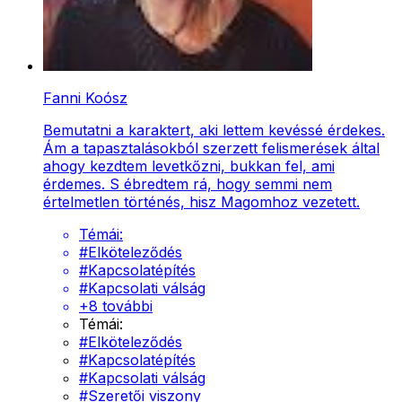
Fanni Koósz
Bemutatni a karaktert, aki lettem kevéssé érdekes.
Ám a tapasztalásokból szerzett felismerések által
ahogy kezdtem levetkőzni, bukkan fel, ami
érdemes. S ébredtem rá, hogy semmi nem
értelmetlen történés, hisz Magomhoz vezetett.
Témái:
#
Elköteleződés
#
Kapcsolatépítés
#
Kapcsolati válság
+
8
további
Témái:
#
Elköteleződés
#
Kapcsolatépítés
#
Kapcsolati válság
#
Szeretői viszony