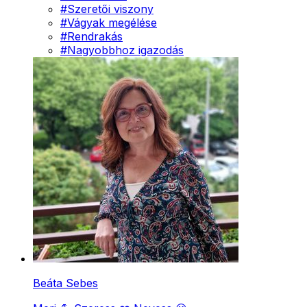
#
Szeretői viszony
#
Vágyak megélése
#
Rendrakás
#
Nagyobbhoz igazodás
Beáta Sebes