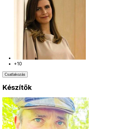
+10
Csatlakozás
Készítők