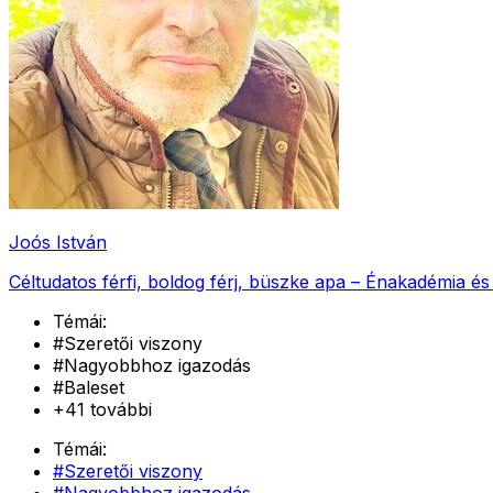
Joós István
Céltudatos férfi, boldog férj, büszke apa – Énakadémia és
Témái:
#
Szeretői viszony
#
Nagyobbhoz igazodás
#
Baleset
+
41
további
Témái:
#
Szeretői viszony
#
Nagyobbhoz igazodás