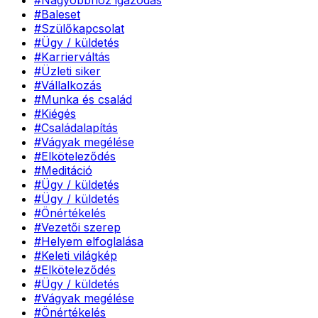
#
Baleset
#
Szülőkapcsolat
#
Ügy / küldetés
#
Karrierváltás
#
Üzleti siker
#
Vállalkozás
#
Munka és család
#
Kiégés
#
Családalapítás
#
Vágyak megélése
#
Elköteleződés
#
Meditáció
#
Ügy / küldetés
#
Ügy / küldetés
#
Önértékelés
#
Vezetői szerep
#
Helyem elfoglalása
#
Keleti világkép
#
Elköteleződés
#
Ügy / küldetés
#
Vágyak megélése
#
Önértékelés