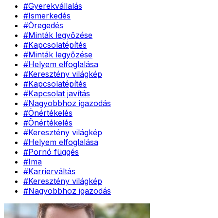
#
Gyerekvállalás
#
Ismerkedés
#
Öregedés
#
Minták legyőzése
#
Kapcsolatépítés
#
Minták legyőzése
#
Helyem elfoglalása
#
Keresztény világkép
#
Kapcsolatépítés
#
Kapcsolat javítás
#
Nagyobbhoz igazodás
#
Önértékelés
#
Önértékelés
#
Keresztény világkép
#
Helyem elfoglalása
#
Pornó függés
#
Ima
#
Karrierváltás
#
Keresztény világkép
#
Nagyobbhoz igazodás