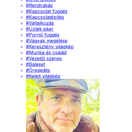
#
Rendrakás
#
Kapcsolat függés
#
Kapcsolatépítés
#
Vállalkozás
#
Üzleti siker
#
Pornó függés
#
Vágyak megélése
#
Keresztény világkép
#
Munka és család
#
Vezetői szerep
#
Baleset
#
Öregedés
#
Keleti világkép