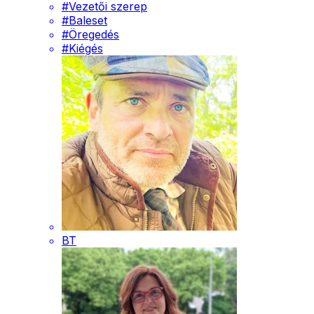
#
Vezetői szerep
#
Baleset
#
Öregedés
#
Kiégés
BT