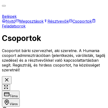
Belépek
Nyitó
Megosztások
Résztvevők
Csoportok
Feladatsorok
Csoportok
Csoportot bárki szervezhet, aki szeretne. A Humania
csoport adminisztrációban (jelentkezés, várólisták, tagdíj
szedése) és a résztvevőkkel való kapcsolattartásban
segít. Regisztrálj, és hirdess csoportot, ha közösséget
szeretnél!
Téma
Város