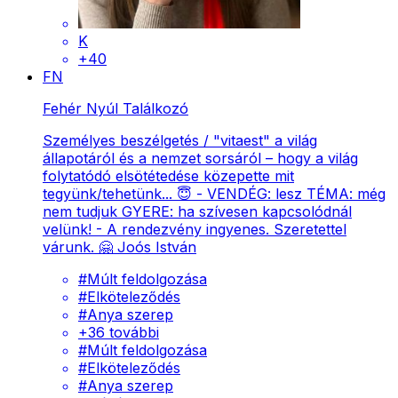
K
+40
FN
Fehér Nyúl Találkozó
Személyes beszélgetés / "vitaest" a világ
állapotáról és a nemzet sorsáról – hogy a világ
folytatódó elsötétedése közepette mit
tegyünk/tehetünk... 😇 - VENDÉG: lesz TÉMA: még
nem tudjuk GYERE: ha szívesen kapcsolódnál
velünk! - A rendezvény ingyenes. Szeretettel
várunk. 🤗 Joós István
#
Múlt feldolgozása
#
Elköteleződés
#
Anya szerep
+
36
további
#
Múlt feldolgozása
#
Elköteleződés
#
Anya szerep