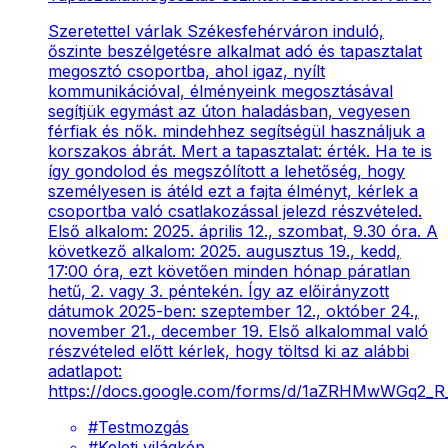
Szeretettel várlak Székesfehérváron induló,
őszinte beszélgetésre alkalmat adó és tapasztalat
megosztó csoportba, ahol igaz, nyílt
kommunikációval, élményeink megosztásával
segítjük egymást az úton haladásban, vegyesen
férfiak és nők. mindehhez segítségül használjuk a
korszakos ábrát. Mert a tapasztalat: érték. Ha te is
így gondolod és megszólított a lehetőség, hogy
személyesen is átéld ezt a fajta élményt, kérlek a
csoportba való csatlakozással jelezd részvételed.
Első alkalom: 2025. április 12., szombat, 9.30 óra. A
következő alkalom: 2025. augusztus 19., kedd,
17:00 óra, ezt követően minden hónap páratlan
hetű, 2. vagy 3. péntekén. Így az előirányzott
dátumok 2025-ben: szeptember 12., október 24.,
november 21., december 19. Első alkalommal való
részvételed előtt kérlek, hogy töltsd ki az alábbi
adatlapot:
https://docs.google.com/forms/d/1aZRHMwWGq2_
#
Testmozgás
#
Keleti világkép