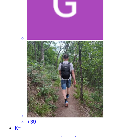
+39
K–