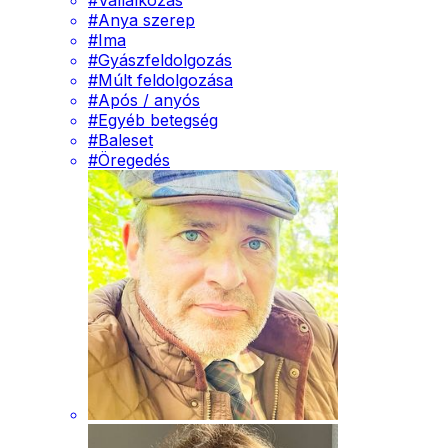
#
Vállalkozás
#
Anya szerep
#
Ima
#
Gyászfeldolgozás
#
Múlt feldolgozása
#
Após / anyós
#
Egyéb betegség
#
Baleset
#
Öregedés