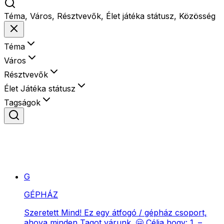
Téma, Város, Résztvevők, Élet játéka státusz, Közösség
Téma
Város
Résztvevők
Élet Játéka státusz
Tagságok
G
GÉPHÁZ
Szeretett Mind! Ez egy átfogó / gépház csoport,
ahova minden Tagot várunk. 🤗 Célja hogy: 1. –