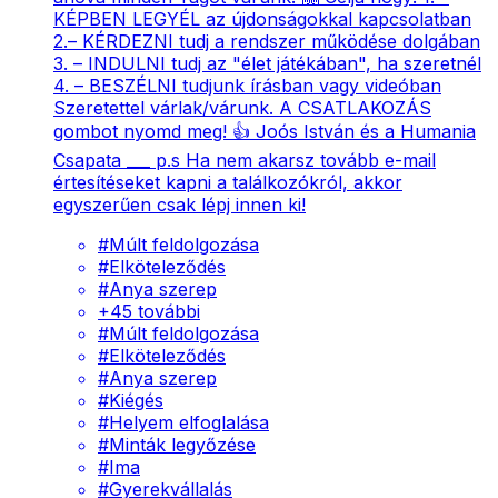
KÉPBEN LEGYÉL az újdonságokkal kapcsolatban
2.– KÉRDEZNI tudj a rendszer működése dolgában
3. – INDULNI tudj az "élet játékában", ha szeretnél
4. – BESZÉLNI tudjunk írásban vagy videóban
Szeretettel várlak/várunk. A CSATLAKOZÁS
gombot nyomd meg! 👍 Joós István és a Humania
Csapata ___ p.s Ha nem akarsz tovább e-mail
értesítéseket kapni a találkozókról, akkor
egyszerűen csak lépj innen ki!
#
Múlt feldolgozása
#
Elköteleződés
#
Anya szerep
+
45
további
#
Múlt feldolgozása
#
Elköteleződés
#
Anya szerep
#
Kiégés
#
Helyem elfoglalása
#
Minták legyőzése
#
Ima
#
Gyerekvállalás