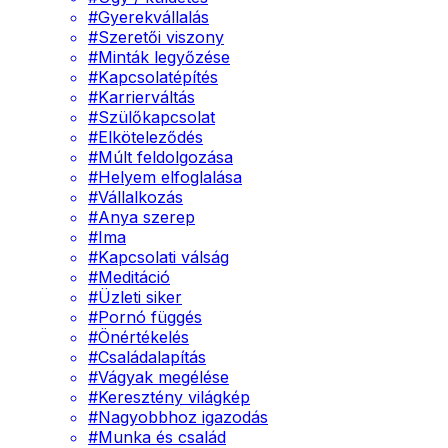
#
Gyerekvállalás
#
Szeretői viszony
#
Minták legyőzése
#
Kapcsolatépítés
#
Karrierváltás
#
Szülőkapcsolat
#
Elköteleződés
#
Múlt feldolgozása
#
Helyem elfoglalása
#
Vállalkozás
#
Anya szerep
#
Ima
#
Kapcsolati válság
#
Meditáció
#
Üzleti siker
#
Pornó függés
#
Önértékelés
#
Családalapítás
#
Vágyak megélése
#
Keresztény világkép
#
Nagyobbhoz igazodás
#
Munka és család