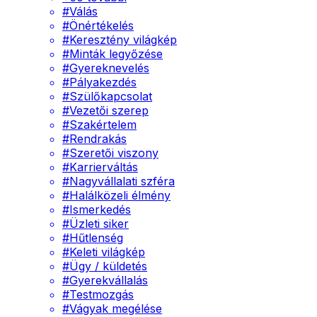
#
Válás
#
Önértékelés
#
Keresztény világkép
#
Minták legyőzése
#
Gyereknevelés
#
Pályakezdés
#
Szülőkapcsolat
#
Vezetői szerep
#
Szakértelem
#
Rendrakás
#
Szeretői viszony
#
Karrierváltás
#
Nagyvállalati szféra
#
Halálközeli élmény
#
Ismerkedés
#
Üzleti siker
#
Hűtlenség
#
Keleti világkép
#
Ügy / küldetés
#
Gyerekvállalás
#
Testmozgás
#
Vágyak megélése