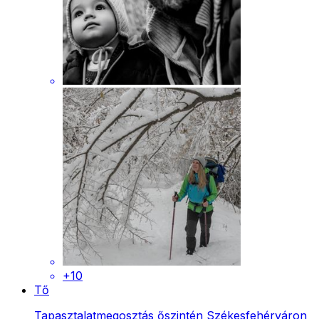
+10
Tő
Tapasztalatmegosztás őszintén Székesfehérváron