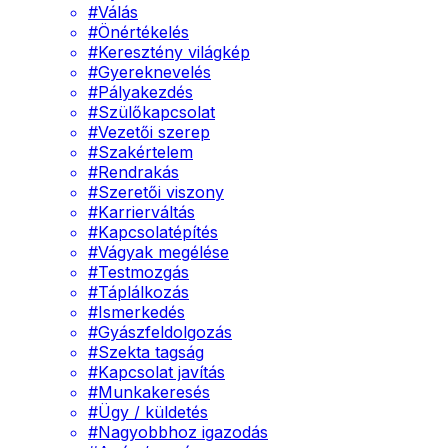
#
Válás
#
Önértékelés
#
Keresztény világkép
#
Gyereknevelés
#
Pályakezdés
#
Szülőkapcsolat
#
Vezetői szerep
#
Szakértelem
#
Rendrakás
#
Szeretői viszony
#
Karrierváltás
#
Kapcsolatépítés
#
Vágyak megélése
#
Testmozgás
#
Táplálkozás
#
Ismerkedés
#
Gyászfeldolgozás
#
Szekta tagság
#
Kapcsolat javítás
#
Munkakeresés
#
Ügy / küldetés
#
Nagyobbhoz igazodás