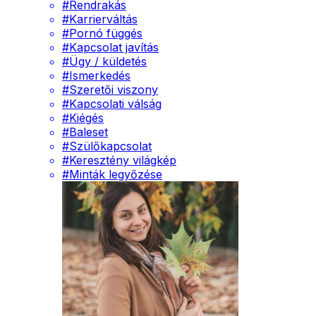
#
Rendrakás
#
Karrierváltás
#
Pornó függés
#
Kapcsolat javítás
#
Ügy / küldetés
#
Ismerkedés
#
Szeretői viszony
#
Kapcsolati válság
#
Kiégés
#
Baleset
#
Szülőkapcsolat
#
Keresztény világkép
#
Minták legyőzése