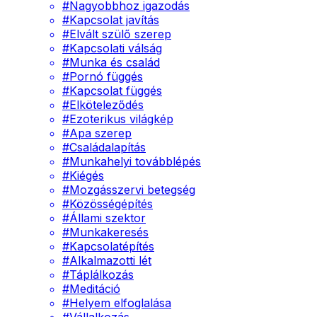
#
Nagyobbhoz igazodás
#
Kapcsolat javítás
#
Elvált szülő szerep
#
Kapcsolati válság
#
Munka és család
#
Pornó függés
#
Kapcsolat függés
#
Elköteleződés
#
Ezoterikus világkép
#
Apa szerep
#
Családalapítás
#
Munkahelyi továbblépés
#
Kiégés
#
Mozgásszervi betegség
#
Közösségépítés
#
Állami szektor
#
Munkakeresés
#
Kapcsolatépítés
#
Alkalmazotti lét
#
Táplálkozás
#
Meditáció
#
Helyem elfoglalása