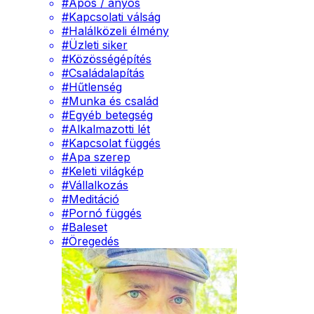
#
Após / anyós
#
Kapcsolati válság
#
Halálközeli élmény
#
Üzleti siker
#
Közösségépítés
#
Családalapítás
#
Hűtlenség
#
Munka és család
#
Egyéb betegség
#
Alkalmazotti lét
#
Kapcsolat függés
#
Apa szerep
#
Keleti világkép
#
Vállalkozás
#
Meditáció
#
Pornó függés
#
Baleset
#
Öregedés