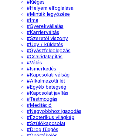
#
Kiégés
#
Helyem elfoglalása
#
Minták legyőzése
#
Ima
#
Gyerekvállalás
#
Karrierváltás
#
Szeretői viszony
#
Ügy / küldetés
#
Gyászfeldolgozás
#
Családalapítás
#
Válás
#
Ismerkedés
#
Kapcsolati válság
#
Alkalmazotti lét
#
Egyéb betegség
#
Kapcsolat javítás
#
Testmozgás
#
Meditáció
#
Nagyobbhoz igazodás
#
Ezoterikus világkép
#
Szülőkapcsolat
#
Drog függés
#
Önértékelés