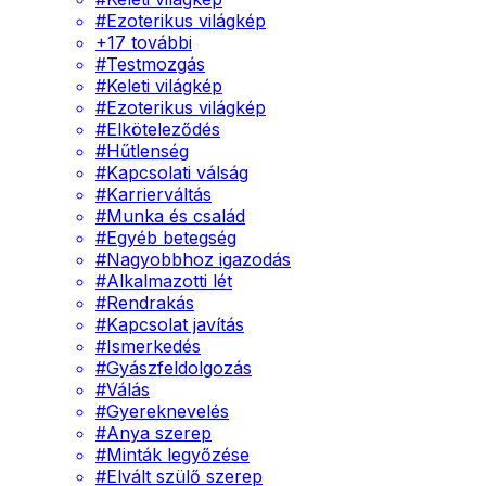
#
Ezoterikus világkép
+
17
további
#
Testmozgás
#
Keleti világkép
#
Ezoterikus világkép
#
Elköteleződés
#
Hűtlenség
#
Kapcsolati válság
#
Karrierváltás
#
Munka és család
#
Egyéb betegség
#
Nagyobbhoz igazodás
#
Alkalmazotti lét
#
Rendrakás
#
Kapcsolat javítás
#
Ismerkedés
#
Gyászfeldolgozás
#
Válás
#
Gyereknevelés
#
Anya szerep
#
Minták legyőzése
#
Elvált szülő szerep