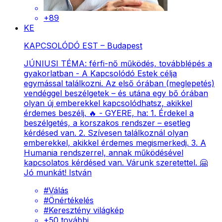
+89
KE
KAPCSOLÓDÓ EST – Budapest
JÚNIUSI TÉMA: férfi-nő működés, továbblépés a
gyakorlatban - A Kapcsolódó Estek célja
egymással találkozni. Az első órában (meglepetés)
vendéggel beszélgetek – és utána egy bő órában
olyan új emberekkel kapcsolódhatsz, akikkel
érdemes beszélj. 🔥 - GYERE, ha: 1. Érdekel a
beszélgetés, a korszakos rendszer – esetleg
kérdésed van. 2. Szívesen találkoznál olyan
emberekkel, akikkel érdemes megismerkedj. 3. A
Humania rendszerrel, annak működésével
kapcsolatos kérdésed van. Várunk szeretettel. 🤗
Jó munkát! István
#
Válás
#
Önértékelés
#
Keresztény világkép
+
50
további