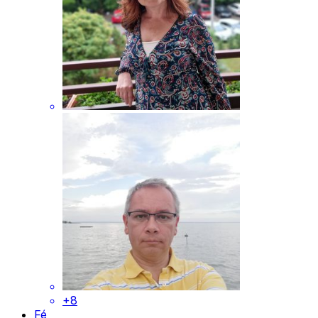
+8
Fé