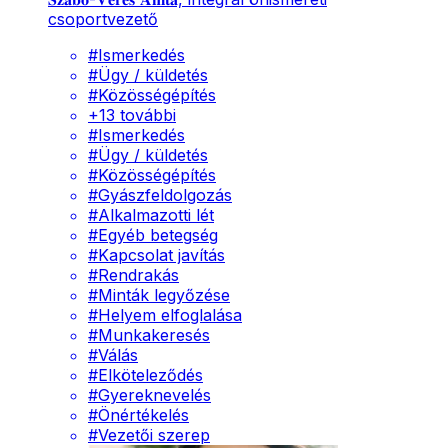
csoportvezető
#
Ismerkedés
#
Ügy / küldetés
#
Közösségépítés
+
13
további
#
Ismerkedés
#
Ügy / küldetés
#
Közösségépítés
#
Gyászfeldolgozás
#
Alkalmazotti lét
#
Egyéb betegség
#
Kapcsolat javítás
#
Rendrakás
#
Minták legyőzése
#
Helyem elfoglalása
#
Munkakeresés
#
Válás
#
Elköteleződés
#
Gyereknevelés
#
Önértékelés
#
Vezetői szerep