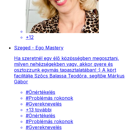
+12
Szeged - Ego Mastery
Ha szeretnél egy élő közösségben megosztani,
milyen nehézségekben vagy, akkor gyere és
osztozzunk egymás tapasztalatában! :) A kört
facilitálja Szőcs Balassa Teodóra, segítője Márkus
Gábor
#
Önértékelés
#
Problémás rokonok
#
Gyereknevelés
+
13
további
#
Önértékelés
#
Problémás rokonok
#
Gyereknevelés