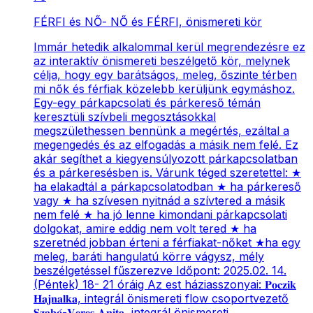
FÉRFI és NŐ- NŐ és FÉRFI, önismereti kör
Immár hetedik alkalommal kerül megrendezésre ez
az interaktív önismereti beszélgető kör, melynek
célja, hogy egy barátságos, meleg, őszinte térben
mi nők és férfiak közelebb kerüljünk egymáshoz.
Egy-egy párkapcsolati és párkereső témán
keresztüli szívbeli megosztásokkal
megszülethessen bennünk a megértés, ezáltal a
megengedés és az elfogadás a másik nem felé. Ez
akár segíthet a kiegyensúlyozott párkapcsolatban
és a párkeresésben is. Várunk téged szeretettel: ★
ha elakadtál a párkapcsolatodban ★ ha párkereső
vagy ★ ha szívesen nyitnád a szívtered a másik
nem felé ★ ha jó lenne kimondani párkapcsolati
dolgokat, amire eddig nem volt tered ★ ha
szeretnéd jobban érteni a férfiakat-nőket ★ha egy
meleg, baráti hangulatú körre vágysz, mély
beszélgetéssel fűszerezve Időpont: 2025.02. 14.
(Péntek) 18- 21 óráig Az est háziasszonyai: 𝐏𝐨𝐜𝐳𝐢𝐤
𝐇𝐚𝐣𝐧𝐚𝐥𝐤𝐚, integrál önismereti flow csoportvezető
𝐒𝐳𝐚𝐛𝐨́-𝐕𝐞𝐫𝐞𝐬 𝐀𝐧𝐢𝐭𝐚, integrál önismereti